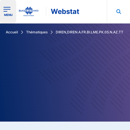
Webstat
Ouvrir le menu de navigation
MENU
Rechercher dans les données de la Banque de France
Accueil
Thématiques
DIREN,DIREN.A.FR.BI.LME.PK.05.N.AZ.TT