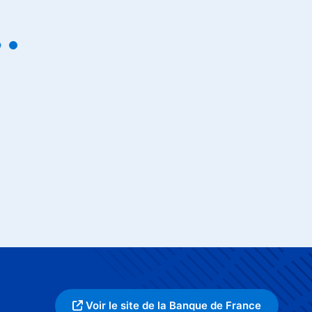
Voir le site de la Banque de France