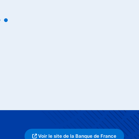
Voir le site de la Banque de France