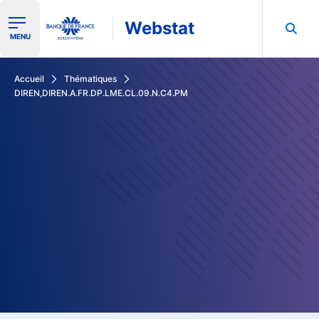
Webstat
Ouvrir le menu de navigation
MENU
Rechercher dans les données de la Banque de France
Accueil
Thématiques
DIREN,DIREN.A.FR.DP.LME.CL.09.N.C4.PM