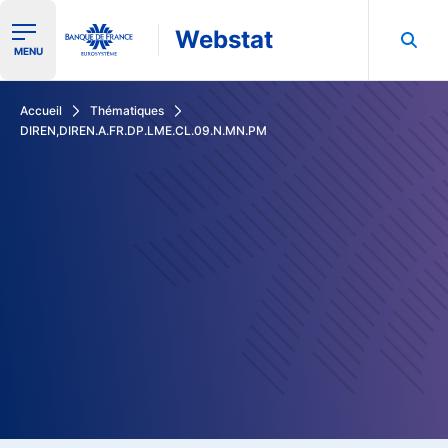
Webstat
Ouvrir le menu de navigation
MENU
Rechercher dans les données de la Banque de France
Accueil
Thématiques
DIREN,DIREN.A.FR.DP.LME.CL.09.N.MN.PM