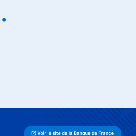
Voir le site de la Banque de France