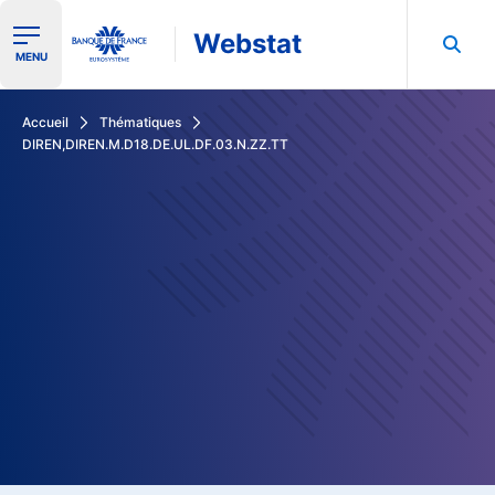
Webstat
Ouvrir le menu de navigation
MENU
Rechercher dans les données de la Banque de France
Accueil
Thématiques
DIREN,DIREN.M.D18.DE.UL.DF.03.N.ZZ.TT