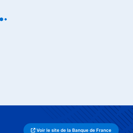
Voir le site de la Banque de France