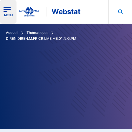
Webstat
Ouvrir le menu de navigation
MENU
Rechercher dans les données de la Banque de France
Accueil
Thématiques
DIREN,DIREN.M.FR.CR.LME.ME.01.N.G.PM