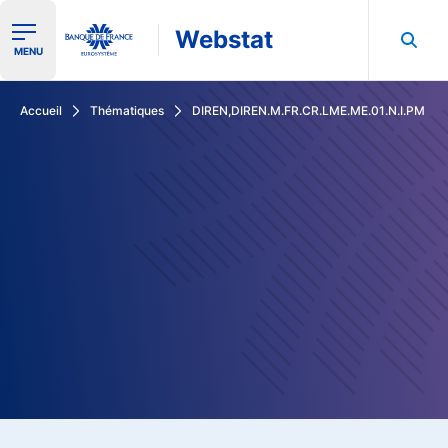
Webstat
Ouvrir le menu de navigation
MENU
Rechercher dans les données de la Banque de France
Accueil
Thématiques
DIREN,DIREN.M.FR.CR.LME.ME.01.N.I.PM