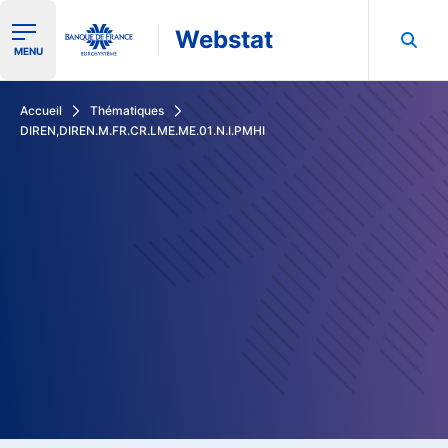
Webstat
Ouvrir le menu de navigation
MENU
Rechercher dans les données de la Banque de France
Accueil
Thématiques
DIREN,DIREN.M.FR.CR.LME.ME.01.N.I.PMHI