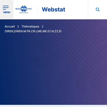
Webstat
Ouvrir le menu de navigation
MENU
Rechercher dans les données de la Banque de France
Accueil
Thématiques
DIREN,DIREN.M.FR.CR.LME.ME.01.N.ZZ.EI