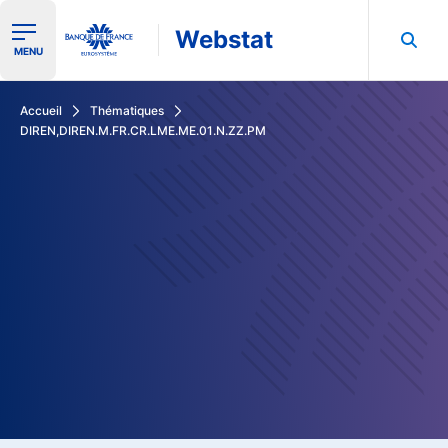
Webstat
Ouvrir le menu de navigation
MENU
Rechercher dans les données de la Banque de France
Accueil
Thématiques
DIREN,DIREN.M.FR.CR.LME.ME.01.N.ZZ.PM