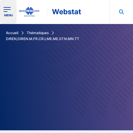
Webstat
Ouvrir le menu de navigation
MENU
Rechercher dans les données de la Banque de France
Accueil
Thématiques
DIREN,DIREN.M.FR.CR.LME.ME.07.N.MN.TT