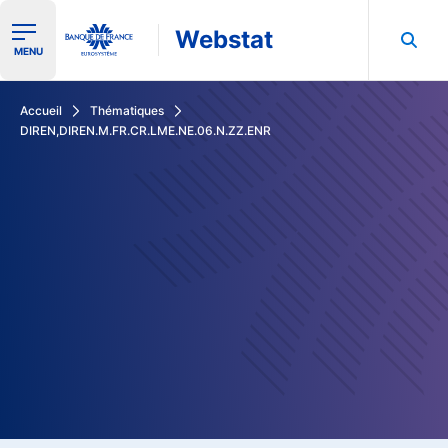
Webstat
Ouvrir le menu de navigation
MENU
Rechercher dans les données de la Banque de France
Accueil
Thématiques
DIREN,DIREN.M.FR.CR.LME.NE.06.N.ZZ.ENR