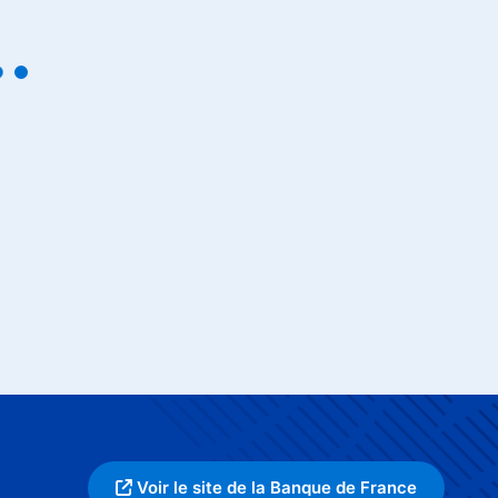
Voir le site de la Banque de France