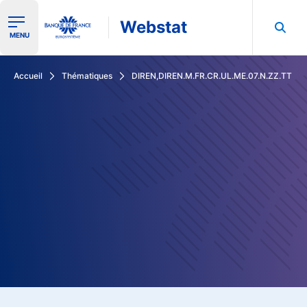
Webstat
Ouvrir le menu de navigation
MENU
Rechercher dans les données de la Banque de France
Accueil
Thématiques
DIREN,DIREN.M.FR.CR.UL.ME.07.N.ZZ.TT