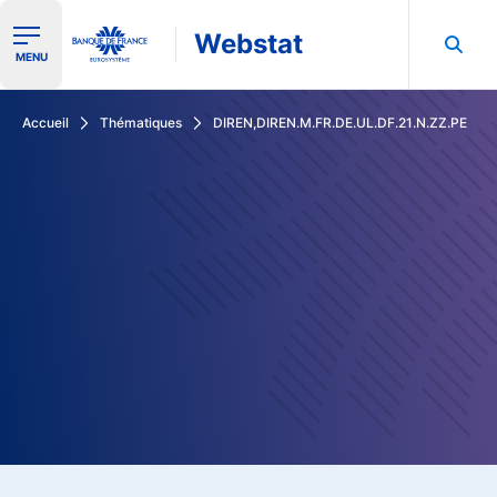
Webstat
Ouvrir le menu de navigation
MENU
Rechercher dans les données de la Banque de France
Accueil
Thématiques
DIREN,DIREN.M.FR.DE.UL.DF.21.N.ZZ.PE