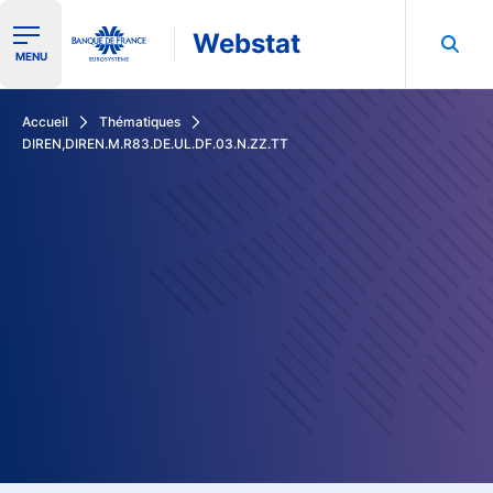
Webstat
Ouvrir le menu de navigation
MENU
Rechercher dans les données de la Banque de France
Accueil
Thématiques
DIREN,DIREN.M.R83.DE.UL.DF.03.N.ZZ.TT