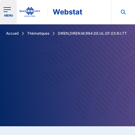
Webstat
Ouvrir le menu de navigation
MENU
Rechercher dans les données de la Banque de France
Accueil
Thématiques
DIREN,DIREN.M.R94.DE.UL.DF.03.N.I.TT