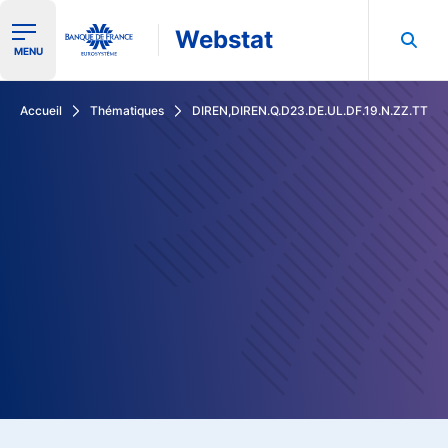
Webstat
Ouvrir le menu de navigation
MENU
Rechercher dans les données de la Banque de France
Accueil
Thématiques
DIREN,DIREN.Q.D23.DE.UL.DF.19.N.ZZ.TT