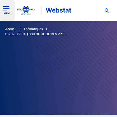
Webstat
Ouvrir le menu de navigation
MENU
Rechercher dans les données de la Banque de France
Accueil
Thématiques
DIREN,DIREN.Q.D39.DE.UL.DF.19.N.ZZ.TT