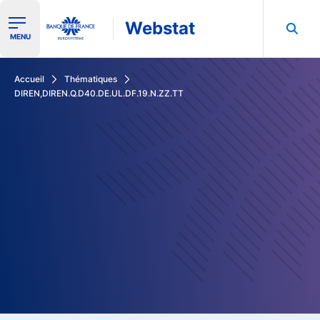
Webstat
Ouvrir le menu de navigation
MENU
Rechercher dans les données de la Banque de France
Accueil
Thématiques
DIREN,DIREN.Q.D40.DE.UL.DF.19.N.ZZ.TT