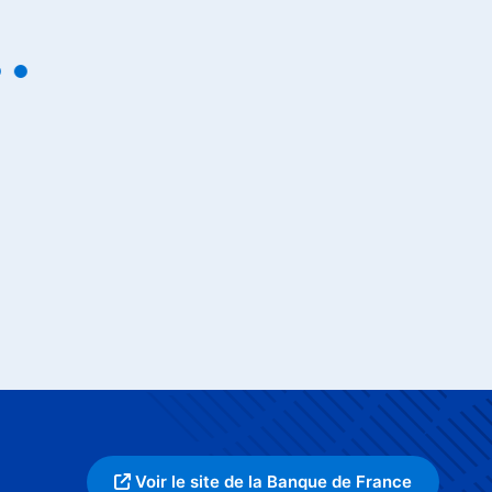
Voir le site de la Banque de France