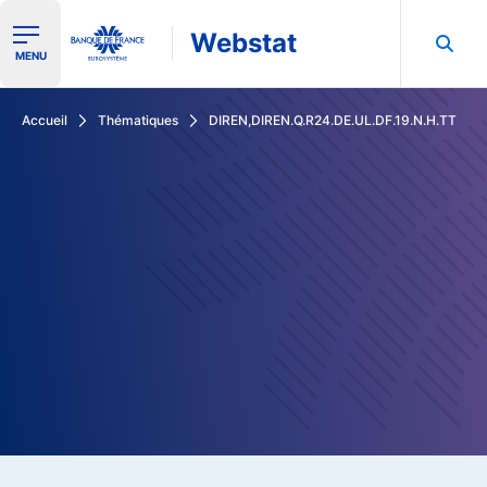
Webstat
Ouvrir le menu de navigation
MENU
Rechercher dans les données de la Banque de France
Accueil
Thématiques
DIREN,DIREN.Q.R24.DE.UL.DF.19.N.H.TT