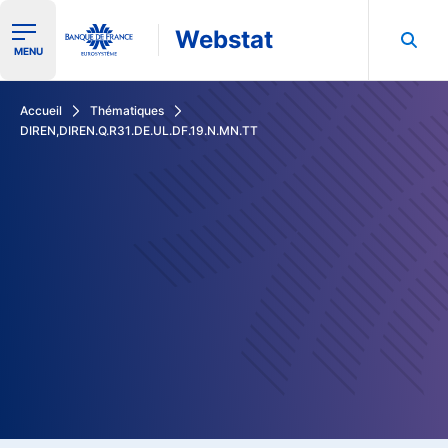
Webstat
Ouvrir le menu de navigation
MENU
Rechercher dans les données de la Banque de France
Accueil
Thématiques
DIREN,DIREN.Q.R31.DE.UL.DF.19.N.MN.TT