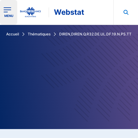
Webstat
Ouvrir le menu de navigation
MENU
Rechercher dans les données de la Banque de France
Accueil
Thématiques
DIREN,DIREN.Q.R32.DE.UL.DF.19.N.PS.TT