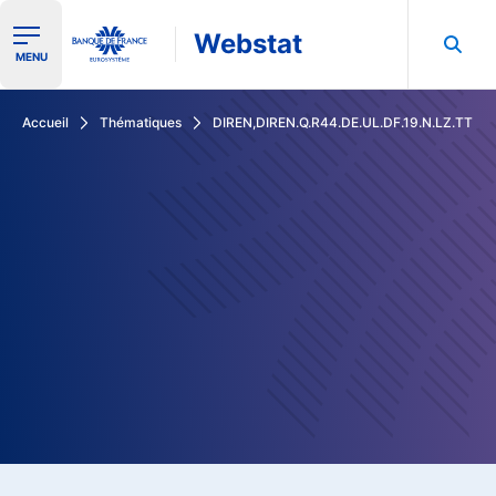
Webstat
Ouvrir le menu de navigation
MENU
Rechercher dans les données de la Banque de France
Accueil
Thématiques
DIREN,DIREN.Q.R44.DE.UL.DF.19.N.LZ.TT