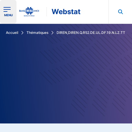
Webstat
Ouvrir le menu de navigation
MENU
Rechercher dans les données de la Banque de France
Accueil
Thématiques
DIREN,DIREN.Q.R52.DE.UL.DF.19.N.LZ.TT