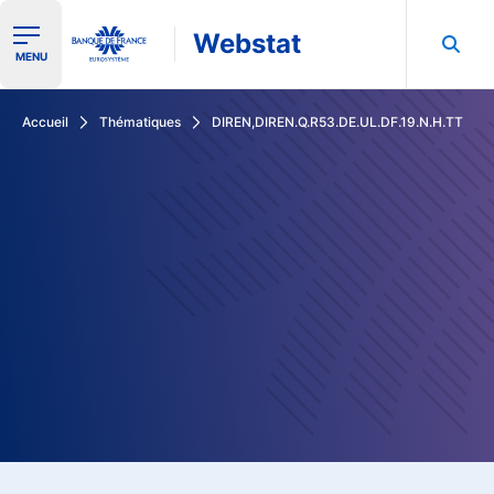
Webstat
Ouvrir le menu de navigation
MENU
Rechercher dans les données de la Banque de France
Accueil
Thématiques
DIREN,DIREN.Q.R53.DE.UL.DF.19.N.H.TT