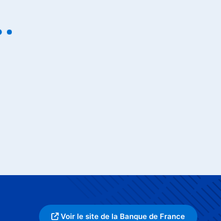
Voir le site de la Banque de France