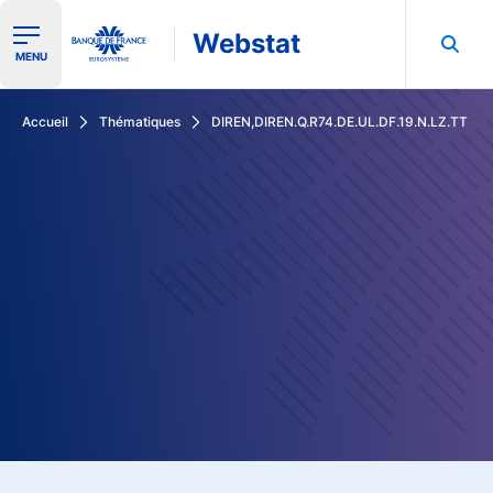
Webstat
Ouvrir le menu de navigation
MENU
Rechercher dans les données de la Banque de France
Accueil
Thématiques
DIREN,DIREN.Q.R74.DE.UL.DF.19.N.LZ.TT