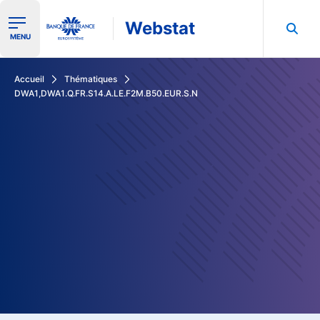
Webstat
Ouvrir le menu de navigation
MENU
Rechercher dans les données de la Banque de France
Accueil
Thématiques
DWA1,DWA1.Q.FR.S14.A.LE.F2M.B50.EUR.S.N