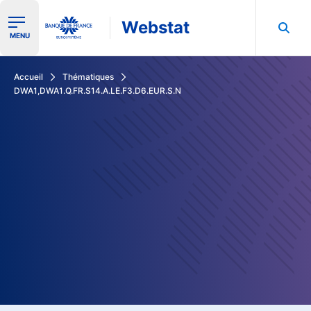
Webstat
Ouvrir le menu de navigation
MENU
Rechercher dans les données de la Banque de France
Accueil
Thématiques
DWA1,DWA1.Q.FR.S14.A.LE.F3.D6.EUR.S.N