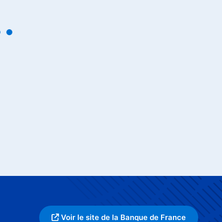
Voir le site de la Banque de France