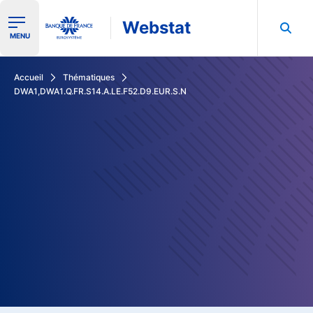
Webstat
Ouvrir le menu de navigation
MENU
Rechercher dans les données de la Banque de France
Accueil
Thématiques
DWA1,DWA1.Q.FR.S14.A.LE.F52.D9.EUR.S.N