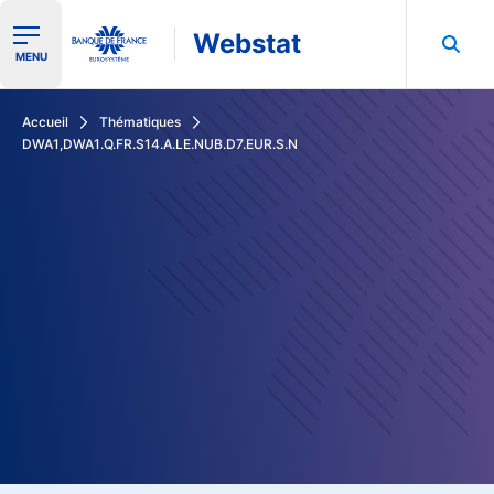
Webstat
Ouvrir le menu de navigation
MENU
Rechercher dans les données de la Banque de France
Accueil
Thématiques
DWA1,DWA1.Q.FR.S14.A.LE.NUB.D7.EUR.S.N