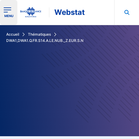
Webstat
Ouvrir le menu de navigation
MENU
Rechercher dans les données de la Banque de France
Accueil
Thématiques
DWA1,DWA1.Q.FR.S14.A.LE.NUB._Z.EUR.S.N