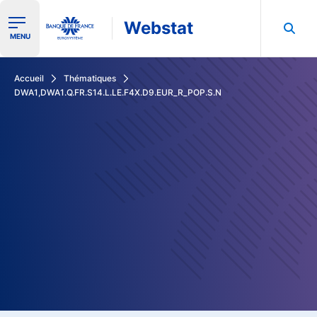
Webstat
Ouvrir le menu de navigation
MENU
Rechercher dans les données de la Banque de France
Accueil
Thématiques
DWA1,DWA1.Q.FR.S14.L.LE.F4X.D9.EUR_R_POP.S.N