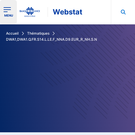
Webstat
Ouvrir le menu de navigation
MENU
Rechercher dans les données de la Banque de France
Accueil
Thématiques
DWA1,DWA1.Q.FR.S14.L.LE.F_NNA.D9.EUR_R_NH.S.N