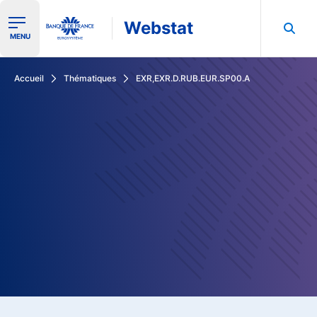
Webstat
Ouvrir le menu de navigation
MENU
Rechercher dans les données de la Banque de France
Accueil
Thématiques
EXR,EXR.D.RUB.EUR.SP00.A