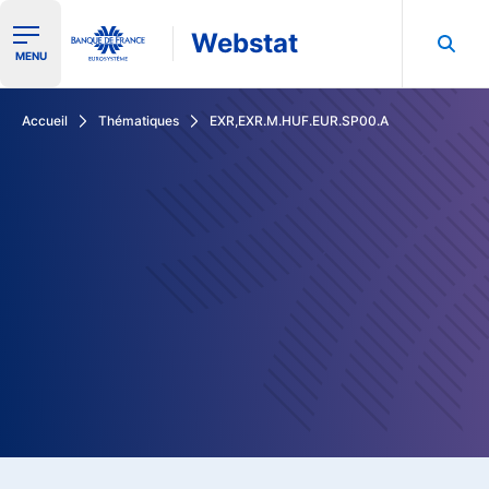
Webstat
Ouvrir le menu de navigation
MENU
Rechercher dans les données de la Banque de France
Accueil
Thématiques
EXR,EXR.M.HUF.EUR.SP00.A