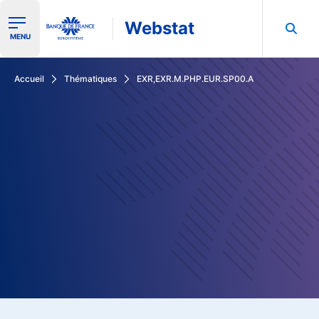
Webstat
Ouvrir le menu de navigation
MENU
Rechercher dans les données de la Banque de France
Accueil
Thématiques
EXR,EXR.M.PHP.EUR.SP00.A