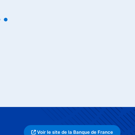
Voir le site de la Banque de France