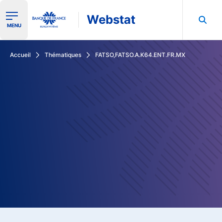
Webstat
Ouvrir le menu de navigation
MENU
Rechercher dans les données de la Banque de France
Accueil
Thématiques
FATSO,FATSO.A.K64.ENT.FR.MX