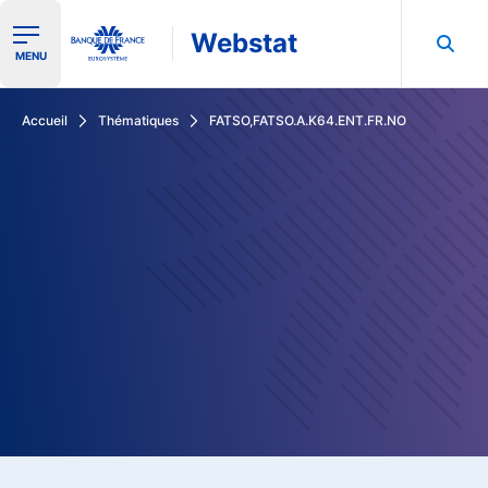
Webstat
Ouvrir le menu de navigation
MENU
Rechercher dans les données de la Banque de France
Accueil
Thématiques
FATSO,FATSO.A.K64.ENT.FR.NO