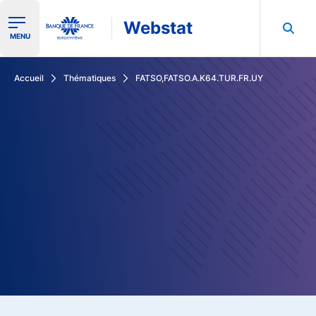
Webstat
Ouvrir le menu de navigation
MENU
Rechercher dans les données de la Banque de France
Accueil
Thématiques
FATSO,FATSO.A.K64.TUR.FR.UY