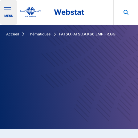
Webstat
Ouvrir le menu de navigation
MENU
Rechercher dans les données de la Banque de France
Accueil
Thématiques
FATSO,FATSO.A.K66.EMP.FR.GG