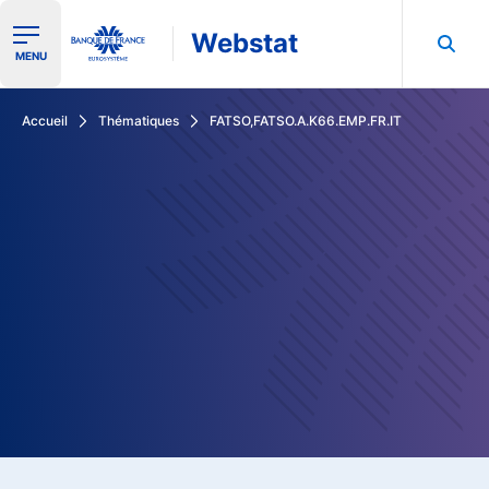
Webstat
Ouvrir le menu de navigation
MENU
Rechercher dans les données de la Banque de France
Accueil
Thématiques
FATSO,FATSO.A.K66.EMP.FR.IT