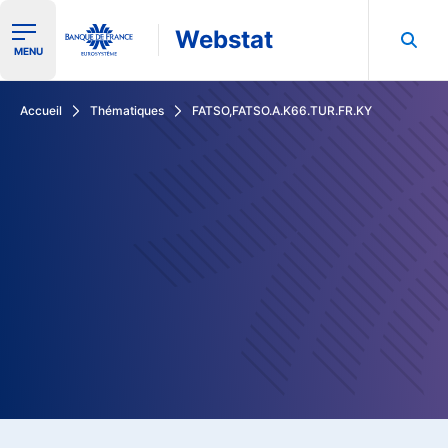
Webstat
Ouvrir le menu de navigation
MENU
Rechercher dans les données de la Banque de France
Accueil
Thématiques
FATSO,FATSO.A.K66.TUR.FR.KY